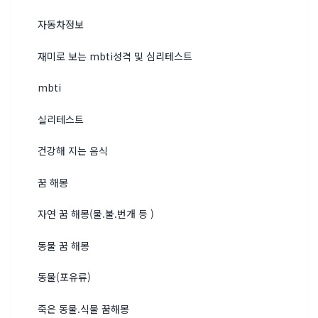
자동차정보
재미로 보는 mbti성격 및 심리테스트
mbti
실리테스트
건강해 지는 음식
꿈 해몽
자연 꿈 해몽(물.불.번개 등 )
동물 꿈 해몽
동물(포유류)
죽은 동물.식물 꿈해몽