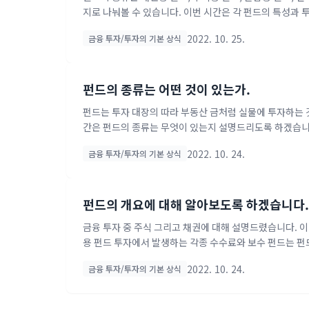
지로 나눠볼 수 있습니다. 이번 시간은 각 펀드의 특성과
펀드는 벤치마크 지수의 성과를 복제하고자 하는 펀드이다.
2022. 10. 25.
금융 투자/투자의 기본 상식
리오에서 접점 포트폴리오가 시장 포트폴리오가 된다는 것
리오를 구성하면 평균 분산기준에서 가장 효율적인 포트폴
투자방법인 소극적 투자전략을 구현한 패시브 펀드이다. 만
펀드의 종류는 어떤 것이 있는가.
펀드는 투자 대장의 따라 부동산 금처럼 실물에 투자하는 
간은 펀드의 종류는 무엇이 있는지 설명드리도록 하겠습니다
하는 증권펀드, 부동산에 투자하는 부동산펀드, 금 · 구
2022. 10. 24.
금융 투자/투자의 기본 상식
하는 특별자산 펀드, 여러 다른 펀드에 투자하는 재간접펀
에 따라 주식형 ·채권형 · 혼합형으로 분류된다. 자산의 6
권형 펀드로 구분된다. 각 투자비율이 60% 미만이면 혼합형
펀드의 개요에 대해 알아보도록 하겠습니다.
금융 투자 중 주식 그리고 채권에 대해 설명드렸습니다. 
용 펀드 투자에서 발생하는 각종 수수료와 보수 펀드는 펀
는 비용이며, 보수는 지속적이고 정기적으로 지불하는 비
2022. 10. 24.
금융 투자/투자의 기본 상식
해당하는 운용보수를 수취한다. 펀드 판매회사는 판매 서
천 및 설명에 따른 대가로 투자자에게 선취 또는 후취 방
는 대가로 부과된다. 그밖에 자산보관 회사가 받는 수탁보