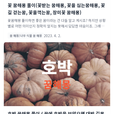
꽃 꿈해몽 풀이(꽃받는 꿈해몽, 꽃을 심는꿈해몽, 꽃
길 걷는꿈, 꽃을꺽는꿈, 장미꽃 꿈해몽)
꽃꿈해몽 풀이하면 좋은 꿈이라는 건 다들 알고 계시죠? 하지만 상황
별로 어떤 의미인지 정확히 알지는 못해서 답답한 마음이죠. 그래서
제가 준비했습니다. 태몽꿈 해몽 best 죽는꿈 해몽 best h1: 이번 소
2023. 4. 2.
꿈 해몽/나무 식물 꿈 해몽
개 해드리는 꽃꿈 해몽 풀이 진행 해보려 합니다. 여러 가지 상황에 따
라 의미가 달라지는 점 참조하셔서 보시면 좋겠습니다. h2: 사람들이
가장 많이 찾는 꽃꿈 해몽 어떤 의미가 있는지 알아보겠습니다. 꽃 속
에서 여자아이가 나오는 꿈 오랫동안 노력한 성과물이나 작품으로 많
은 사람들을 감동시키게 될 꿈이에요. 꽃 속에서 여자아이가 나오는
꿈은 공들여온 일에서 기대 이상의 성과를 얻게 될 것을 의미해요. 또
한 연주나 공연을 통하여 감동을 받게 될 일이 생길 것인데 이로 인해
마음의 안정을 찾게 되고 정..
호박 꿈해몽 풀이 ( 꿈에 호박을 보았으면 대박 길몽