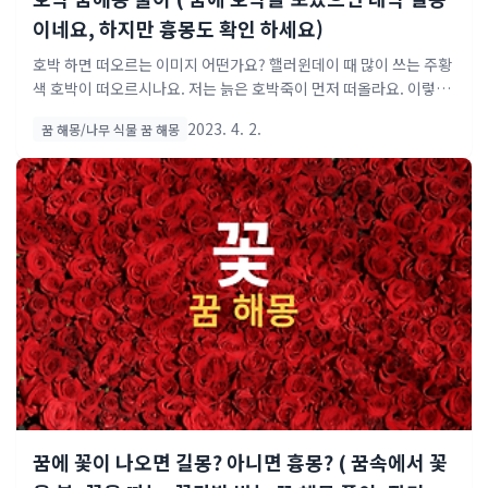
이네요, 하지만 흉몽도 확인 하세요)
호박 하면 떠오르는 이미지 어떤가요? 핼러윈데이 때 많이 쓰는 주황
색 호박이 떠오르시나요. 저는 늙은 호박죽이 먼저 떠올라요. 이렇게
맛있는 음식 재료인 호박이지만 꿈에서는 흉몽과 길몽 두 가지 의미
2023. 4. 2.
꿈 해몽/나무 식물 꿈 해몽
를 가지고 있다고 해요. 우리랑 친숙한 호박꿈이지만 의외로 길몽이
많아서 놀랬네요. 그래서 오늘은 호박꿈 해몽에 대해 알려드릴게요.
호박 꿈 일반적으로 알려진 두 가지 의미부터 시작해 볼게요. 똥꿈
best 모음 로또 꿈 best 모음 호박꿈해몽 중 좋은 뜻으로는 뭐가 있
을까요? 호박꿈 중에서도 황금색 호박이라면 재물운 상승이라는 아
주 좋은 징조라고 합니다. 큰돈이 들어오거나 사업하시는 분들이시
라면 사업이 번창한다는 등 금전관련해서 긍정적인 해석이 많아요.
특히나 태몽과도 관련이 깊은데, 임산부가 이 꿈을 꾸..
꿈에 꽃이 나오면 길몽? 아니면 흉몽? ( 꿈속에서 꽃