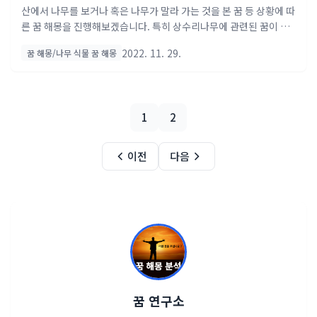
몽, 목화송이 꿈 해몽 )
산에서 나무를 보거나 혹은 나무가 말라 가는 것을 본 꿈 등 상황에 따
른 꿈 해몽을 진행해보겠습니다. 특히 상수리나무에 관련된 꿈이 길
몽이 많은 거 같습니다. 오늘도 해당하는 단어와 상황을 잘 조합하셔
2022. 11. 29.
꿈 해몽/나무 식물 꿈 해몽
서 꿈 해몽에 도움이 되시길 바랍니다. 재산을 모으거나 늘어날 즐거
운 꿈 해몽 풀이 ( 오늘의 길몽 ) 계속해서 새똥을 맞는꿈 재물이 생겨
날 꿈이에요. 계속해서 새똥을 맞는 꿈은 우연한 기회에 재물이 들어
오거나 수중에 많은 돈이 생겨 생활이 여유로워지는 것을 의미해요.
1
2
즉 길을 가다 우연히 돈을 줍거나 재미 삼아 응모한 경품이 당첨되는
등 횡재 운이 따르게 될 꿈이랍니다. 그러니 주변을 잘 살펴 자신에게
돌아올 행운을 놓치는 일이 없도록 하세요. 여유가 된다면 재미 삼아
이전
다음
이벤트나 복권 등과 같이 행운이 필요..
꿈 연구소