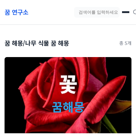
본문 바로가기
꿈 연구소
블로그 검색
꿈 해몽/나무 식물 꿈 해몽
총 5개