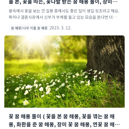
을 본, 꽃을 따는, 꽃다발 받는 꿈 해몽 풀이, 장미꽃
꿈, 국화꽃꿈, 튤립꿈, 해바라기꿈, 연꽃꿈, 개나리
꿈속에서 꽃을 보는 건 길몽 중에서도 좋은 일이 생길 징조라고 해요.
꽃꿈, 매화꽃꿈, 개나리꽃꿈, 안개꽃..
특히나 결혼식장에서 신부가 부케를 들고 있는 모습을 본다면 더욱더
좋다고 합니다. 이번시간은 꽃종류에 따른 꿈해몽, 그리고 사람들이
2023. 3. 12.
꿈 해몽/나무 식물 꿈 해몽
많이 찾는 꿈해몽 등 여러 가지 상황을 정리해 보았습니다. 사람들이
가장 많이 찾는 문장형 꿈해몽 정리 best 1) 가장 많이 꾸는 꽃꿈 중
하나인 꽃다발 받는 꿈입니다. 이 꿈은 길몽 중에서도 아주 좋은 길몽
이랍니다. 자신에게 행운이 찾아온다는 뜻이고, 사업하시는 분이라
면 큰 계약건이 성사될 것이라는 암시라고 하네요. 또한 결혼을 준비
하시거나 연인과의 관계가 소원해지신 분에게는 새로운 인연이 찾아
올 징조라고도 하니 기대하셔도 좋을듯합니다. best 2) 자신이 직접
꽃을 심는 꿈은요? 이것도 역시나 길..
꽃 꿈 해몽 풀이 ( 꽃을 본 꿈 해몽, 꽃을 꺾는 꿈 해
몽, 화환을 준 꿈 해몽, 장미 꽃 꿈 해몽, 연꽃 꿈 해