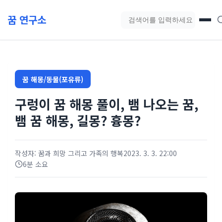
본문 바로가기
꿈 연구소
블로그 검색
꿈 해몽/동물(포유류)
구렁이 꿈 해몽 풀이, 뱀 나오는 꿈,
뱀 꿈 해몽, 길몽? 흉몽?
작성자: 꿈과 희망 그리고 가족의 행복
2023. 3. 3. 22:00
6분 소요