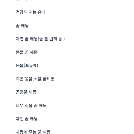
건강해 지는 음식
꿈 해몽
자연 꿈 해몽(물.불.번개 등 )
동물 꿈 해몽
동물(포유류)
죽은 동물.식물 꿈해몽
곤충꿈 해몽
나무 식물 꿈 해몽
과일 꿈 해몽
사람이 죽는 꿈 해몽