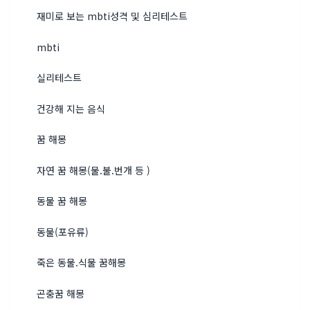
재미로 보는 mbti성격 및 심리테스트
mbti
실리테스트
건강해 지는 음식
꿈 해몽
자연 꿈 해몽(물.불.번개 등 )
동물 꿈 해몽
동물(포유류)
죽은 동물.식물 꿈해몽
곤충꿈 해몽