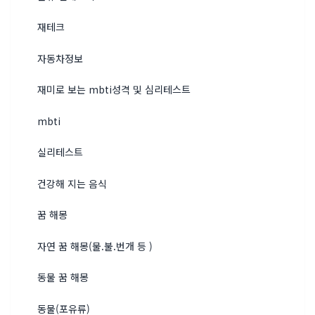
재테크
자동차정보
재미로 보는 mbti성격 및 심리테스트
mbti
실리테스트
건강해 지는 음식
꿈 해몽
자연 꿈 해몽(물.불.번개 등 )
동물 꿈 해몽
동물(포유류)