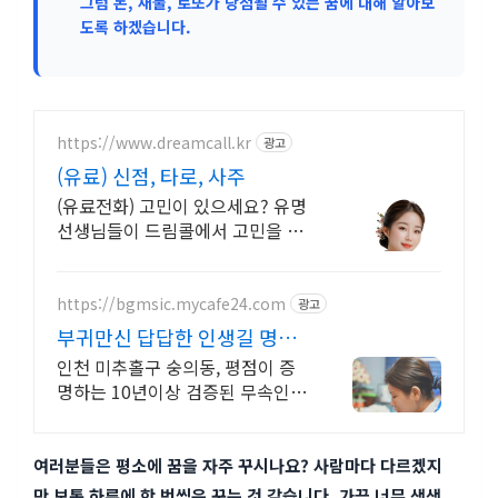
그럼 돈, 재물, 로또가 당첨될 수 있는 꿈에 대해 알아보
도록 하겠습니다.
https://www.dreamcall.kr
광고
(유료) 신점, 타로, 사주
(유료전화) 고민이 있으세요? 유명
선생님들이 드림콜에서 고민을 해
결해 드립니다!
https://bgmsic.mycafe24.com
광고
부귀만신 답답한 인생길 명쾌
한 신점
인천 미추홀구 숭의동, 평점이 증
명하는 10년이상 검증된 무속인,
신점 처방
여러분들은 평소에 꿈을 자주 꾸시나요? 사람마다 다르겠지
만 보통 하루에 한 번씩은 꾸는 것 같습니다. 가끔 너무 생생