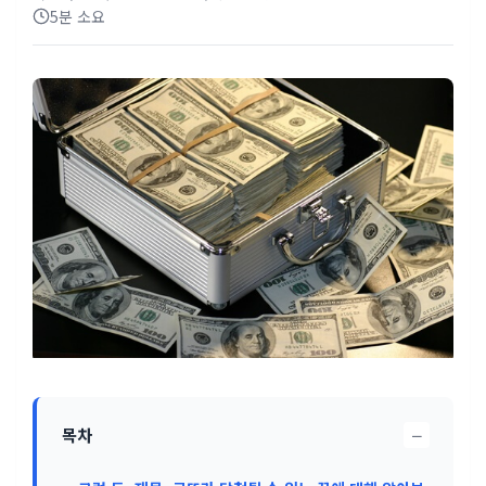
5분 소요
−
목차