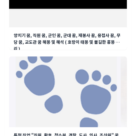
양치기 꿈, 직원 꿈, 군인 꿈, 군대 꿈, 재봉사 꿈, 용접사 꿈, 무
당 꿈, 교도관 꿈 해몽 및 해석 ( 호랑이 태몽 및 불길한 흉몽 정
리 )
특정 직업 "직원, 황후, 청소부, 경찰, 도사, 의사, 조산원" 꿈