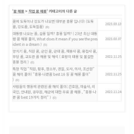
'
꿈 해몽
>
직업 꿈 해몽
' 카테고리의 다른 글
꿈에 도둑이나 강도가 나오면 대부분 흉몽 입니다! (도둑
2023.03.13
꿈, 강도꿈, 도둑질꿈)
(0)
대통령 나오는 꿈, 길몽 일까? 흉몽 일까? ( 23년 최신 대통
령 꿈 해몽 풀이, What does it mean if you see the pres
2023.03.07
ident in a dream )
(0)
양치기 꿈, 직원 꿈, 군인 꿈, 군대 꿈, 재봉사 꿈, 용접사 꿈,
무당 꿈, 교도관 꿈 해몽 및 해석 ( 호랑이 태몽 및 불길한
2022.11.25
흉몽 정리 )
(0)
특정 직업 "직원, 황후, 청소부, 경찰, 도사, 의사, 조산원"
꿈 해석 풀이( "흉몽-나쁜꿈 best 16 등 꿈 해몽 풀이"
2022.11.25
)
(0)
사람들의 행동에 관련된 꿈 해석 풀이( 간호원, 마술사, 외
국인, 안내원, 공무원, 해군에 대한 무료 꿈 해몽 , "흉몽-나
2022.11.24
쁜 꿈 best 19가지 정리" )
(0)