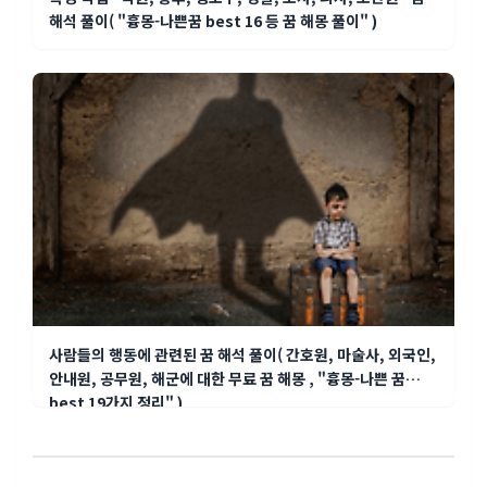
해석 풀이( "흉몽-나쁜꿈 best 16 등 꿈 해몽 풀이" )
사람들의 행동에 관련된 꿈 해석 풀이( 간호원, 마술사, 외국인,
안내원, 공무원, 해군에 대한 무료 꿈 해몽 , "흉몽-나쁜 꿈
best 19가지 정리" )