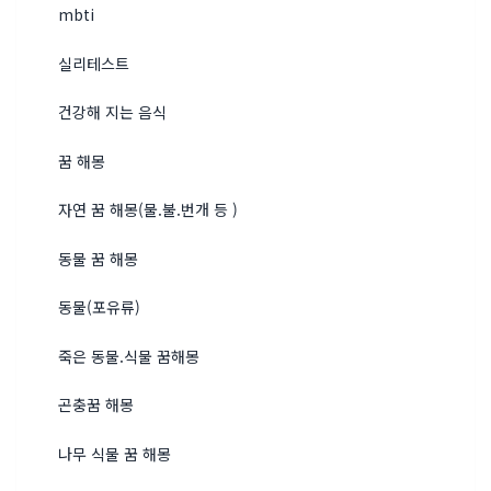
mbti
실리테스트
건강해 지는 음식
꿈 해몽
자연 꿈 해몽(물.불.번개 등 )
동물 꿈 해몽
동물(포유류)
죽은 동물.식물 꿈해몽
곤충꿈 해몽
나무 식물 꿈 해몽