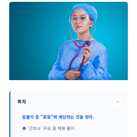
−
목차
꿈풀이 중 "흉몽"에 해당하는 것을 정리.
◆ '간호사' 무료 꿈 해몽 풀이.