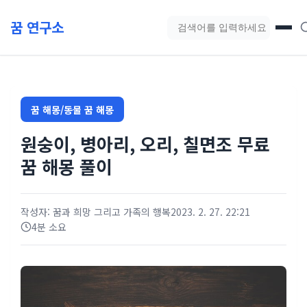
본문 바로가기
꿈 연구소
블로그 검색
꿈 해몽/동물 꿈 해몽
원숭이, 병아리, 오리, 칠면조 무료
꿈 해몽 풀이
작성자: 꿈과 희망 그리고 가족의 행복
2023. 2. 27. 22:21
4분 소요