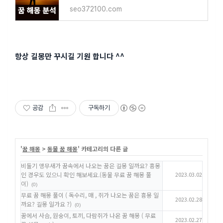
seo372100.com
항상 길몽만 꾸시길 기원 합니다 ^^
공감
구독하기
'
꿈 해몽
>
동물 꿈 해몽
' 카테고리의 다른 글
비둘기 앵무새가 꿈속에서 나오는 꿈은 길몽 일까요? 흉몽
인 경우도 있으니 확인 해보세요.(동물 무료 꿈 해몽 풀
2023.03.02
이)
(0)
무료 꿈 해몽 풀이 ( 독수리, 매 , 쥐가 나오는 꿈은 흉몽 일
2023.02.28
까요? 길몽 일가요 ?)
(0)
꿈에서 사슴, 원숭이, 토끼, 다람쥐가 나온 꿈 해몽 ( 무료
2023.02.27