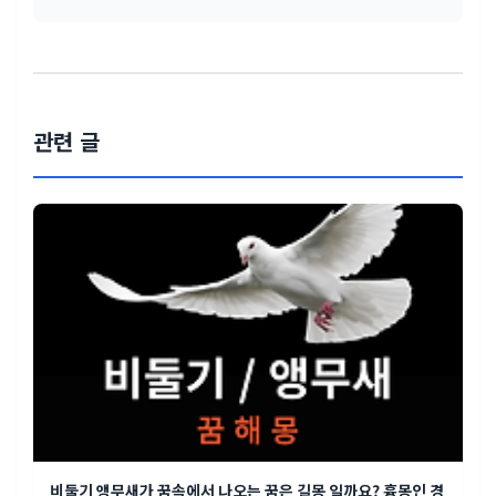
관련 글
비둘기 앵무새가 꿈속에서 나오는 꿈은 길몽 일까요? 흉몽인 경