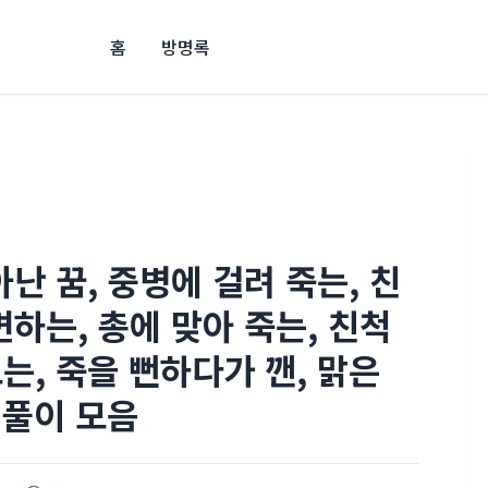
홈
방명록
난 꿈, 중병에 걸려 죽는, 친
하는, 총에 맞아 죽는, 친척
보는, 죽을 뻔하다가 깬, 맑은
 풀이 모음