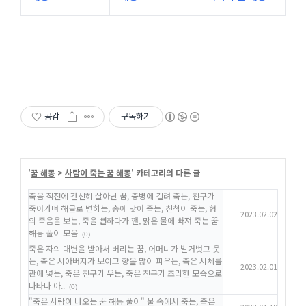
공감
구독하기
'
꿈 해몽
>
사람이 죽는 꿈 해몽
' 카테고리의 다른 글
죽음 직전에 간신히 살아난 꿈, 중병에 걸려 죽는, 친구가
죽어가며 해골로 변하는, 총에 맞아 죽는, 친척이 죽는, 형
2023.02.02
의 죽음을 보는, 죽을 뻔하다가 깬, 맑은 물에 빠져 죽는 꿈
해몽 풀이 모음
(0)
죽은 자의 대변을 받아서 버리는 꿈, 어머니가 벌거벗고 웃
는, 죽은 시아버지가 보이고 향을 많이 피우는, 죽은 시체를
2023.02.01
관에 넣는, 죽은 친구가 우는, 죽은 친구가 초라한 모습으로
나타나 아..
(0)
"죽은 사람이 나오는 꿈 해몽 풀이" 물 속에서 죽는, 죽은