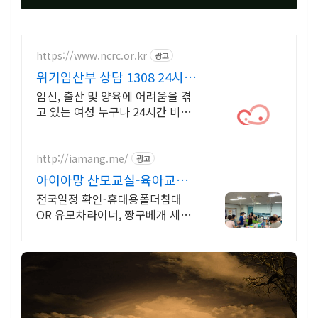
https://www.ncrc.or.kr
광고
위기임산부 상담 1308 24시간
비밀상담
임신, 출산 및 양육에 어려움을 겪
고 있는 여성 누구나 24시간 비밀
상담 지원
http://iamang.me/
광고
아이아망 산모교실-육아교실
6월산모교실, 전국산모교실
전국일정 확인-휴대용폴더침대
OR 유모차라이너, 짱구베개 세트
증정!