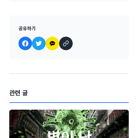
공유하기
관련 글