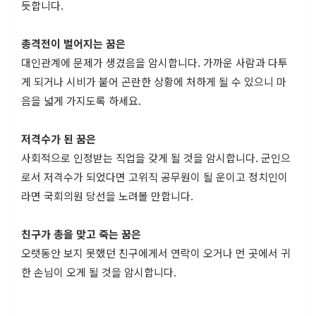
듯합니다.
총격전이 벌어지는 꿈은
대인관계에 문제가 생겼음을 암시합니다. 가까운 사람과 다투
게 되거나 시비가 붙어 곤란한 상황에 처하게 될 수 있으니 마
음을 넓게 가지도록 하세요.
저격수가 된 꿈은
사회적으로 인정받는 직업을 갖게 될 것을 암시합니다. 군인으
로서 저격수가 되었다면 고위직 공무원이 될 운이고 정치인이
라면 국회의원 당선을 노려볼 만합니다.
친구가 총을 맞고 죽는 꿈은
오랫동안 보지 못했던 친구에게서 연락이 오거나 먼 곳에서 귀
한 손님이 오게 될 것을 암시합니다.