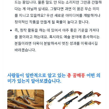
드는 꿈입니다. 물론 말도 안 되는 소리지만 그만큼 간절하
다는 게 아닐까 싶네요. 그렇다면 과연 이 꿈은 무슨 의미
를 지니고 있을까요? 우선 새로운 아이디어를 개발하거나
창의적인 작품을 만들게 될 확률이 높다고 합니다.
즉, 창작 활동을 하는 데 있어서 아주 좋은 기운을 가져다
줄 꿈이라고 하는데요. 혹시라도 예술 분야에 종사하시는
분들이라면 더욱더 분발하셔서 멋진 성과를 이뤄내시길
바라겠습니다.
사람들이 일반적으로 알고 있는
총 꿈해몽
어떤 의
미가 있는지 알아보겠습니다.