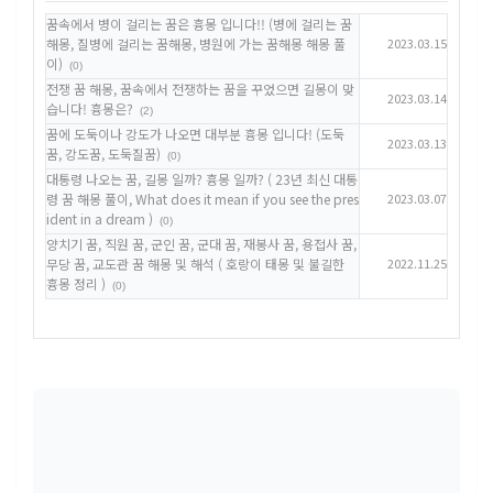
꿈속에서 병이 걸리는 꿈은 흉몽 입니다!! (병에 걸리는 꿈
해몽, 질병에 걸리는 꿈해몽, 병원에 가는 꿈해몽 해몽 풀
2023.03.15
이)
(0)
전쟁 꿈 해몽, 꿈속에서 전쟁하는 꿈을 꾸었으면 길몽이 맞
2023.03.14
습니다! 흉몽은?
(2)
꿈에 도둑이나 강도가 나오면 대부분 흉몽 입니다! (도둑
2023.03.13
꿈, 강도꿈, 도둑질꿈)
(0)
대통령 나오는 꿈, 길몽 일까? 흉몽 일까? ( 23년 최신 대통
령 꿈 해몽 풀이, What does it mean if you see the pres
2023.03.07
ident in a dream )
(0)
양치기 꿈, 직원 꿈, 군인 꿈, 군대 꿈, 재봉사 꿈, 용접사 꿈,
무당 꿈, 교도관 꿈 해몽 및 해석 ( 호랑이 태몽 및 불길한
2022.11.25
흉몽 정리 )
(0)