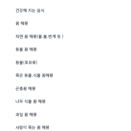
건강해 지는 음식
꿈 해몽
자연 꿈 해몽(물.불.번개 등 )
동물 꿈 해몽
동물(포유류)
죽은 동물.식물 꿈해몽
곤충꿈 해몽
나무 식물 꿈 해몽
과일 꿈 해몽
사람이 죽는 꿈 해몽