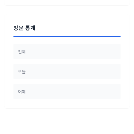
방문 통계
전체
오늘
어제