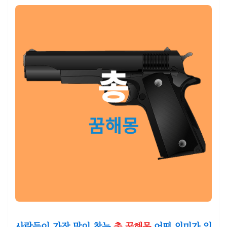
사람들이 가장 많이 찾는
총 꿈해몽
어떤 의미가 있