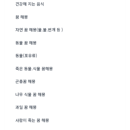
건강해 지는 음식
꿈 해몽
자연 꿈 해몽(물.불.번개 등 )
동물 꿈 해몽
동물(포유류)
죽은 동물.식물 꿈해몽
곤충꿈 해몽
나무 식물 꿈 해몽
과일 꿈 해몽
사람이 죽는 꿈 해몽