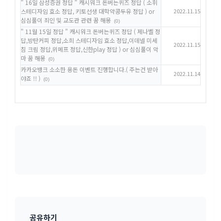
" 16일 삼성증권 정답 " 캐시워크 돈버는퀴즈 정답 ( 소휘
스테디자임 효소 정답, 키토선생 대학약콩두유 정답 ) or
2022.11.15
심심풀이 죄인 및 교도관 관련 꿈 해몽
(0)
" 11월 15일 정답 " 캐시워크 돈버는퀴즈 정답 ( 제나벨 정
답,방탄커피 정답,소희 스테디자임 효소 정답,이데넬 미세
2022.11.15
침 크림 정답,위메프 정답,신한play 정답 ) or 심심풀이 악
마 꿈 해몽
(0)
카카오뱅크 소소한 용돈 이벤트 진행합니다.( 주는건 받아
2022.11.14
야죠 !! )
(0)
공유하기