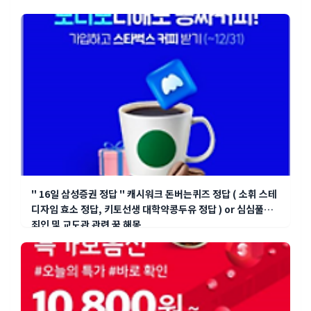
" 16일 삼성증권 정답 " 캐시워크 돈버는퀴즈 정답 ( 소휘 스테
디자임 효소 정답, 키토선생 대학약콩두유 정답 ) or 심심풀이
죄인 및 교도관 관련 꿈 해몽