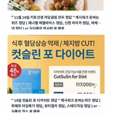
" 11월 16일 키토선생 저당굴림 만두 정답 " 캐시워크 돈버는
퀴즈 정답 ( 제나벨 에델바이스 정답, 신한 마이카 정답, 아케소
냅 정답 ) or 심심풀이 윗사람 꿈 해몽
" 16일 컷슬린 포 다이어트 정답 " 캐시워크 돈버는퀴즈 정답 (
위메프 타임특가 정답, 뷰티컬리 정답, 스테디자임 정답 ) or 심
심풀이 젓소 꿈 해몽