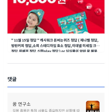
" 11월 15일 정답 " 캐시워크 돈버는퀴즈 정답 ( 제나벨 정답,
방탄커피 정답,소희 스테디자임 효소 정답,이데넬 미세침 크림
정답,위메프 정답,신한play 정답 ) or 심심풀이 악마 꿈 해몽
댓글
꿈 연구소
길몽 흉몽은 특정 사물도 중요하지만 상황에 따