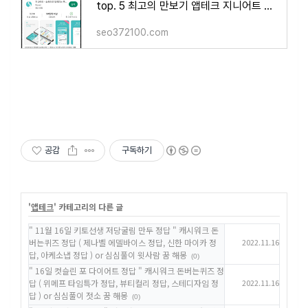
top. 5 최고의 만보기 앱테크 지니어트 소개합니다. ( 메디패스, 캐시워크, 토스, 모니모, 다이어트
seo372100.com
공감
구독하기
'
앱테크
' 카테고리의 다른 글
" 11월 16일 키토선생 저당굴림 만두 정답 " 캐시워크 돈
버는퀴즈 정답 ( 제나벨 에델바이스 정답, 신한 마이카 정
2022.11.16
답, 아케소냅 정답 ) or 심심풀이 윗사람 꿈 해몽
(0)
" 16일 컷슬린 포 다이어트 정답 " 캐시워크 돈버는퀴즈 정
답 ( 위메프 타임특가 정답, 뷰티컬리 정답, 스테디자임 정
2022.11.16
답 ) or 심심풀이 젓소 꿈 해몽
(0)