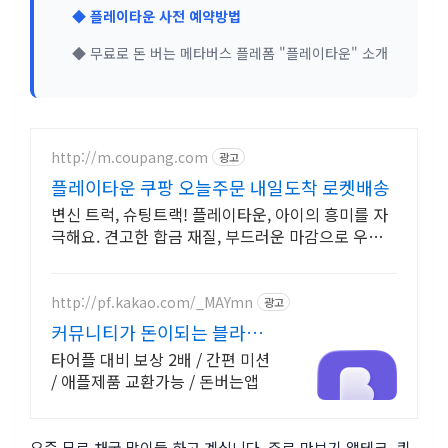
◆ 플레이타운 사전 예약방법
◆ 무료로 돈 버는 메타버스 플레폼 "플레이타운" 소개
http://m.coupang.com
광고
플레이타운 쿠팡 오늘주문 내일도착 로켓배송
변신 트럭, 슈팅트랙! 플레이타운, 아이의 흥미를 자
극해요. 견고한 합금 재질, 부드러운 마감으로 우리
아이 안전하게 지켜주세요.
http://pf.kakao.com/_MAYmn
광고
커뮤니티가 돈이되는 블라블
라
타어플 대비 보상 2배 / 간편 미션
/ 애플제품 교환가능 / 돈버는앱
요즘 무료 채굴 많이들 하고 계십니다. 주로 만보기 앱테크, 퀴