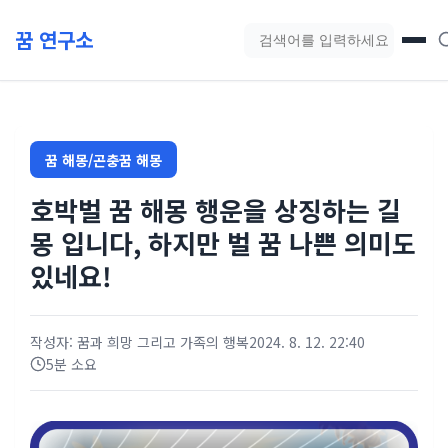
본문 바로가기
꿈 연구소
블로그 검색
꿈 해몽/곤충꿈 해몽
호박벌 꿈 해몽 행운을 상징하는 길
몽 입니다, 하지만 벌 꿈 나쁜 의미도
있네요!
작성자: 꿈과 희망 그리고 가족의 행복
2024. 8. 12. 22:40
5분 소요