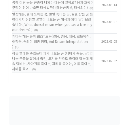
꿈에 어떤 동물 곤충이 나와야 태몽에 일까요? 용과 호랑이
2023.03.14
구렁이 잉어 나오면 태몽일까? (태몽꿈종류, 태몽의미)
(0)
벌꿈해몽, 벌에 쏘이는 꿈, 말벌 죽이는 꿈, 꿀벌 잡는 꿈 등
여러가지 상황별 꿀벌이 나오는 꿈 해석과 의미 알아보겠
2023.03.07
습니다.( What does it mean when you see a bee in y
our dream? )
(0)
개미꿈 해몽 풀이 BEST모음(길몽, 흉몽, 태몽, 로또당첨,
애정운, 꿈의미 최종 정리, Ant Dream Interpretation
2023.03.05
)
(0)
작은 벌레를 죽였는데 피가 나오는 꿈 (나비가 죽는, 날아다
니는 곤충을 잡아서 죽인, 모기를 약으로 죽이려 하는데 계
2023.02.02
속 덤비는, 사마귀를 죽이는, 파리를 죽이는, 이를 죽이는,
지네를 죽이..
(0)