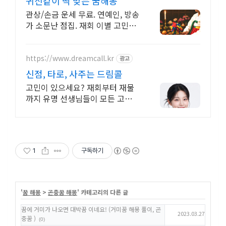
귀신같이 딱 맞는 꿈해몽
관상/손금 운세 무료. 연예인, 방송
가 소문난 점집. 재회 이별 고민
끝! 24시간 공짜 상담, 무료운세,
전화신점, 전화사주, 타로
https://www.dreamcall.kr
광고
신점, 타로, 사주는 드림콜
고민이 있으세요? 재회부터 재물
까지 유명 선생님들이 모든 고민을
해결해 드립니다!
1
구독하기
'
꿈 해몽
>
곤충꿈 해몽
' 카테고리의 다른 글
꿈에 거미가 나오면 대박꿈 이네요! (거미꿈 해몽 풀이, 곤
2023.03.27
충꿈 )
(0)