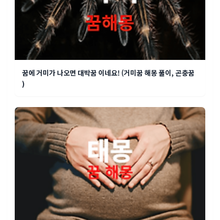
꿈에 거미가 나오면 대박꿈 이네요! (거미꿈 해몽 풀이, 곤충꿈
)