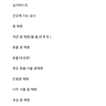
실리테스트
건강해 지는 음식
꿈 해몽
자연 꿈 해몽(물.불.번개 등 )
동물 꿈 해몽
동물(포유류)
죽은 동물.식물 꿈해몽
곤충꿈 해몽
나무 식물 꿈 해몽
과일 꿈 해몽