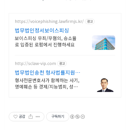
https://voicephishing.lawfirmjs.kr/
광고
법무법인정서보이스피싱
보이스피싱 무죄/무혐의, 승소율
로 입증된 로펌에서 진행하세요
http://sclaw-vip.com
광고
법무법인송천 형사법률지원센
터
형사전문변호사가 함께하는 사기,
명예훼손 등 경제/지능범죄, 성범
죄 사건해결
공감
구독하기