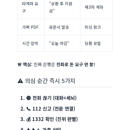
타계좌 요
"상환 후 지원
제3자 계좌
구
금"
가짜 PDF
공문서 발송
피싱 링크
시간 압박
"오늘 마감"
당황 유발
🚨 핵심:
진짜 은행은
전화로 돈 요구 안 함!
⚠️ 의심 순간 즉시 5가지
🔴
전화 끊기
(대화=세뇌)
📞
112 신고
(전문 연결)
💰
1332 확인
(진위 판별)
👨‍👩‍👧 가족 상담