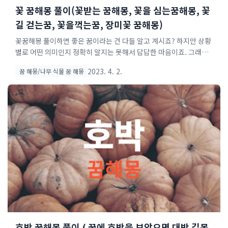
꽃 꿈해몽 풀이(꽃받는 꿈해몽, 꽃을 심는꿈해몽, 꽃
길 걷는꿈, 꽃을꺽는꿈, 장미꽃 꿈해몽)
꽃꿈해몽 풀이하면 좋은 꿈이라는 건 다들 알고 계시죠? 하지만 상황
별로 어떤 의미인지 정확히 알지는 못해서 답답한 마음이죠. 그래서
제가 준비했습니다. 태몽꿈 해몽 best 죽는꿈 해몽 best h1: 이번 소
2023. 4. 2.
꿈 해몽/나무 식물 꿈 해몽
개 해드리는 꽃꿈 해몽 풀이 진행 해보려 합니다. 여러 가지 상황에 따
라 의미가 달라지는 점 참조하셔서 보시면 좋겠습니다. h2: 사람들이
가장 많이 찾는 꽃꿈 해몽 어떤 의미가 있는지 알아보겠습니다. 꽃 속
에서 여자아이가 나오는 꿈 오랫동안 노력한 성과물이나 작품으로 많
은 사람들을 감동시키게 될 꿈이에요. 꽃 속에서 여자아이가 나오는
꿈은 공들여온 일에서 기대 이상의 성과를 얻게 될 것을 의미해요. 또
한 연주나 공연을 통하여 감동을 받게 될 일이 생길 것인데 이로 인해
마음의 안정을 찾게 되고 정..
호박 꿈해몽 풀이 ( 꿈에 호박을 보았으면 대박 길몽