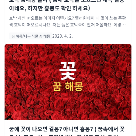
이네요, 하지만 흉몽도 확인 하세요)
호박 하면 떠오르는 이미지 어떤가요? 핼러윈데이 때 많이 쓰는 주황
색 호박이 떠오르시나요. 저는 늙은 호박죽이 먼저 떠올라요. 이렇게
맛있는 음식 재료인 호박이지만 꿈에서는 흉몽과 길몽 두 가지 의미
2023. 4. 2.
꿈 해몽/나무 식물 꿈 해몽
를 가지고 있다고 해요. 우리랑 친숙한 호박꿈이지만 의외로 길몽이
많아서 놀랬네요. 그래서 오늘은 호박꿈 해몽에 대해 알려드릴게요.
호박 꿈 일반적으로 알려진 두 가지 의미부터 시작해 볼게요. 똥꿈
best 모음 로또 꿈 best 모음 호박꿈해몽 중 좋은 뜻으로는 뭐가 있
을까요? 호박꿈 중에서도 황금색 호박이라면 재물운 상승이라는 아
주 좋은 징조라고 합니다. 큰돈이 들어오거나 사업하시는 분들이시
라면 사업이 번창한다는 등 금전관련해서 긍정적인 해석이 많아요.
특히나 태몽과도 관련이 깊은데, 임산부가 이 꿈을 꾸..
꿈에 꽃이 나오면 길몽? 아니면 흉몽? ( 꿈속에서 꽃