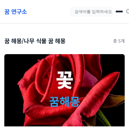
본문 바로가기
꿈 연구소
블로그 검색
꿈 해몽/나무 식물 꿈 해몽
총 5개