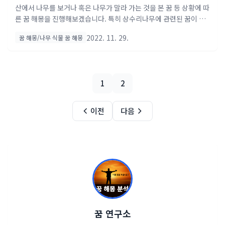
몽, 목화송이 꿈 해몽 )
산에서 나무를 보거나 혹은 나무가 말라 가는 것을 본 꿈 등 상황에 따
른 꿈 해몽을 진행해보겠습니다. 특히 상수리나무에 관련된 꿈이 길
몽이 많은 거 같습니다. 오늘도 해당하는 단어와 상황을 잘 조합하셔
2022. 11. 29.
꿈 해몽/나무 식물 꿈 해몽
서 꿈 해몽에 도움이 되시길 바랍니다. 재산을 모으거나 늘어날 즐거
운 꿈 해몽 풀이 ( 오늘의 길몽 ) 계속해서 새똥을 맞는꿈 재물이 생겨
날 꿈이에요. 계속해서 새똥을 맞는 꿈은 우연한 기회에 재물이 들어
오거나 수중에 많은 돈이 생겨 생활이 여유로워지는 것을 의미해요.
1
2
즉 길을 가다 우연히 돈을 줍거나 재미 삼아 응모한 경품이 당첨되는
등 횡재 운이 따르게 될 꿈이랍니다. 그러니 주변을 잘 살펴 자신에게
돌아올 행운을 놓치는 일이 없도록 하세요. 여유가 된다면 재미 삼아
이전
다음
이벤트나 복권 등과 같이 행운이 필요..
꿈 연구소