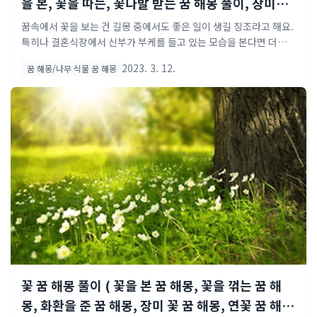
을 본, 꽃을 따는, 꽃다발 받는 꿈 해몽 풀이, 장미꽃
꿈, 국화꽃꿈, 튤립꿈, 해바라기꿈, 연꽃꿈, 개나리
꿈속에서 꽃을 보는 건 길몽 중에서도 좋은 일이 생길 징조라고 해요.
꽃꿈, 매화꽃꿈, 개나리꽃꿈, 안개꽃..
특히나 결혼식장에서 신부가 부케를 들고 있는 모습을 본다면 더욱더
좋다고 합니다. 이번시간은 꽃종류에 따른 꿈해몽, 그리고 사람들이
2023. 3. 12.
꿈 해몽/나무 식물 꿈 해몽
많이 찾는 꿈해몽 등 여러 가지 상황을 정리해 보았습니다. 사람들이
가장 많이 찾는 문장형 꿈해몽 정리 best 1) 가장 많이 꾸는 꽃꿈 중
하나인 꽃다발 받는 꿈입니다. 이 꿈은 길몽 중에서도 아주 좋은 길몽
이랍니다. 자신에게 행운이 찾아온다는 뜻이고, 사업하시는 분이라
면 큰 계약건이 성사될 것이라는 암시라고 하네요. 또한 결혼을 준비
하시거나 연인과의 관계가 소원해지신 분에게는 새로운 인연이 찾아
올 징조라고도 하니 기대하셔도 좋을듯합니다. best 2) 자신이 직접
꽃을 심는 꿈은요? 이것도 역시나 길..
꽃 꿈 해몽 풀이 ( 꽃을 본 꿈 해몽, 꽃을 꺾는 꿈 해
몽, 화환을 준 꿈 해몽, 장미 꽃 꿈 해몽, 연꽃 꿈 해