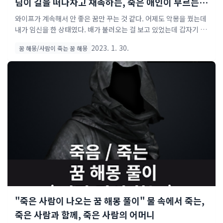
님이 길을 떠나자고 재촉하는, 죽은 애인이 부르는,
죽은 가족이 새 옷을 사달라고 하는, 죽은 사람이 초
와이프가 계속해서 안 좋은 꿈만 꾸는 것 같다. 어제도 악몽을 꿨는데
라하게 나타나는, 죽은 시체에서 ..
내가 임신을 한 상태였다. 배가 불러오는 걸 보고 있었는데 갑자기 아
이가 죽었다. 놀라서 의사 선생님한테 달려가 어떻게 된 일이냐고 물
2023. 1. 30.
꿈 해몽/사람이 죽는 꿈 해몽
으니 "임신 초기여서 유산된 것 같습니다"라고 했다. 너무 슬퍼서 펑
펑 울다가 잠에서 깼던 적이 있다. 와이프는 일어나서 곰곰이 생각해
보니 이게 무슨 꿈인지 궁금했다. 찾아보니 흉몽이라는 말도 있고 길
몽이라는 말도 있어서 더 헷갈렸다. 궁금해서 찾아본 결과 나온 결론
은 이렇다. 일단 나처럼 출산 과정 없이 바로 죽는 경우는 좋지 않은
징조다. 하지만 만약 건강한 아이를 낳는다면 앞으로 큰 재물운이 들
어올 것이니 걱정하지 않아도 된다는 내용이었다. 그리고 여기서 중
요한 포인트는 단순히 배 속에 있던 태아..
"죽은 사람이 나오는 꿈 해몽 풀이" 물 속에서 죽는,
죽은 사람과 함께, 죽은 사람의 어머니