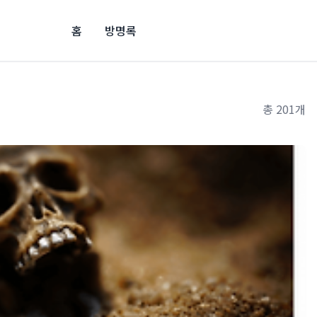
홈
방명록
총 201개