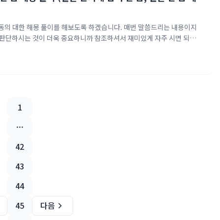
동의 대한 해몽 풀이를 해보도록 하겠습니다. 매번 말씀드리는 내용이지
 판단하시는 것이 더욱 중요하니까 참조하셔서 재미있게 자주 시면 되겠
 받는 다고 생각합니다. 너무 맹신을 하지 마시고 재미있게 한번 자기의
은 다음 무료 꿈 풀이 등 정보를 알려주는 곳이 많이 있습니다. 하지만
하시면 되겠습니다. 금전적으로 큰 이득을 보는 꿈 해몽 풀이 ( 오늘의
이에요. 꿈에서 ..
1
···
42
43
44
45
다음