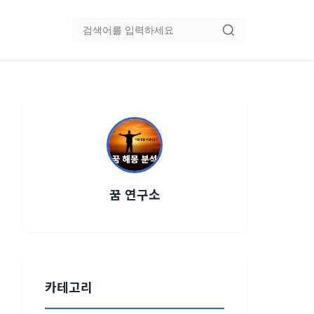
블로그 검색
꿈 연구소
카테고리