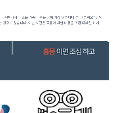
나 주변 사람들 또는 가족이 죽는 꿈이 가장 많습니다. 왜 그럴까요? 당연
는 경우가 많습니다. 이번 시간은 죽음에 대한 내용을 조금 디테일 하게
자기가 죽인 시체를 묻는 꿈 비공개의 형태로 일을 진행하게 되고 만족스러운
 현실에서도 어떤 일이나 사건을 끝까지 깨끗하게 처리하고 완벽한 비밀에
 일에서 실수를 하게 된다면 그 일을 남 모르게 완벽하게 해결하게 되거
적으로 행..