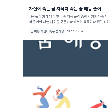
자신이 죽는 꿈 자식이 죽는 꿈 해몽 풀이.
사람들이 가장 많이 찾는 꿈 해몽 풀이 중에서 자기가 죽거
히 풀이에 대한 내용을 모른 상태에서는 흉몽이라 생각 하
알아 보도록 하겠습니다. ● 무료 꿈 해몽 풀이 top 1 
2022. 12. 4.
꿈 해몽/사람이 죽는 꿈 해몽
결과를 얻게 될 꿈이에요. 자기가 죽인 시체를 묻는 꿈은
부치게 될만한 일이 생기게 되는 것을 말해주어요. 즉 어떤
나 자신의 능력을 선보이는 자리가 있다면 혼자 힘으로 적극