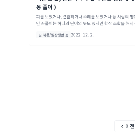
몽 풀이 )
피를 보았거나, 결혼하거나 주례를 보았거나 등 사람의 행
만 꿈풀이는 하나의 단어의 뜻도 있지만 항상 조합을 해서
습니다. 단 본인의 컨디션에 따라 처해 있는 상황에 영향을
2022. 12. 2.
꿈 해몽/일상생활 꿈
꿈을 해몽해보십시오.^^ 그리고 사람들이 많이 찾는 꿈해몽
조금씩 차이가 나는 부분이 있기에 참조하셔서 꿈해몽 풀이
길몽 - 곡식이 익은 것을 본 꿈 ) 재물과 이권이 생기게 될 꿈
이전