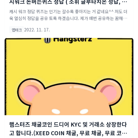
시워크 돈버는퀴즈 정답 ( 소휘 글루타치온 정답, 아
이부자앱 정답,위메프 정답, 성분에디터, 키토선생
캐시 워크 정답 퀴즈는 인기는 갈수록 좋아지는 거 같네요^^ 저도 더
소이비랩 정답 ) or 심심풀이 입술 꿈 ..
욱 열심히 정답을 공유 토록 하겠습니다. 제가 매번 공유하는 꿈해몽
도 같이 보시면서 즐겁고 유쾌한 하루 되십시오. ◆ 입술 관련 꿈 해
2022. 11. 17.
앱테크
몽 붉은 입술을 본 꿈 당신 신체가 건강해지고 생활이 부유해질 길조
입니다. 입술이 희거나 혹은 누런 꿈 신체가 허약해져 병이 많이 생길
꿈입니다. 입술이 붉은 여자를 본 꿈 여자의 속임수에 속을 꿈입니다.
입술이 흰 여자를 본 꿈 아내나 친구가 당신에게 변함없이 충성할 것
입니다. 입술이 검은 여자를 본 꿈 힘든 막노동을 하여 피로가 극에 달
하거나 병마의 시달림을 받을 것입니다. 자신의 입술이 두꺼웠던 꿈
당신이 다른 사람에게 반항할 힘이 없을 꿈입니다. 입술이 아주 얇은
여자를 본 꿈 그녀의 사랑을 받게 ..
햄스터즈 채굴코인 드디어 KYC 및 거래소 상장한다
고 합니다.(XEED COIN 채굴, 무료 채굴, 무료 코인