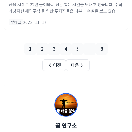
채굴 )
금융 시장은 22년 들어와서 정말 힘든 시간을 보내고 있습니다. 주식
가상자산 해외주식 등 일반 투자자들은 대부분 손실을 보고 있습니
다. 그래도 그냥 있을 순 없어 용돈 또는 생활비를 충당하기 위해서 무
2022. 11. 17.
앱테크
료 채굴 및 앱테크 그리고 부업을 하시는 분들도 점점 늘어나고 있는
실정입니다. ※ 요즘 많이 하시는 파이 코인 채굴 그 외 만보기 앱테
크 그리고 정답을 풀면 포인트를 적립해주는 캐시 워크 돈 버는 퀴즈
정답 등 많은 것이 있습니다. 그리고 최근 마르스 코인이 상장되어 많
1
2
3
4
5
···
8
은 분들이 소소하지만 현금화하신 분들도 많으십니다. 더 늦기 전에
오늘 소개해드리는 "햄스터즈 XEED 코인" 채굴하시고 소소한 용돈
벌이 해 보십시오. ※ 22년 내 KYC 진행 후 거래소 상장이 진행될 코
이전
다음
인을 소개해드리려고 합니다.^^ ..
꿈 연구소