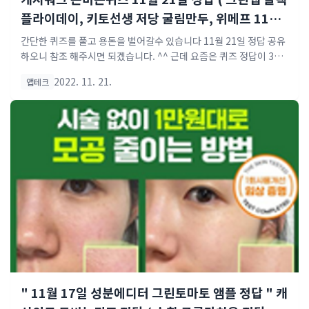
플라이데이, 키토선생 저당 굴림만두, 위메프 11월
21일, 소휘 스테디자임 효소 )
간단한 퀴즈를 풀고 용돈을 벌어갈수 있습니다 11월 21일 정답 공유
하오니 참조 해주시면 되겠습니다. ^^ 근데 요즘은 퀴즈 정답이 30분
~ 1시간 단위로 바뀌는거 같아요. 이점도 참조 해주세요. 오늘도 힘
2022. 11. 21.
앱테크
차게 달려 보시죠. ◆ 오늘의 정답 공유 ※ 사진이 있는 퀴즈는 오늘
올라온 퀴즈이고, 글자만 있는건 정답이 바뀐 내용 입니다. 크린랩은
2022년 블랙 프라이데이를 맞아, 3가지 'OO's Pick' 세트를 판매합
니다. 19%. 크린랲, 크린백, 크린장갑 등 3가지 세트 모두 크린랩의
베스트 상품들로 특별구성된 각 세트는 이번 행사를 통해 최대 55%
까지 할인된 가격으로 구매 가능한데요. 여기에서 OO에 들어갈 영어
는 무엇일까요? 정답 : MD 후기가 증명하는 저당굴림만두! "그냥 만
두보다 맛있는..
" 11월 17일 성분에디터 그린토마토 앰플 정답 " 캐