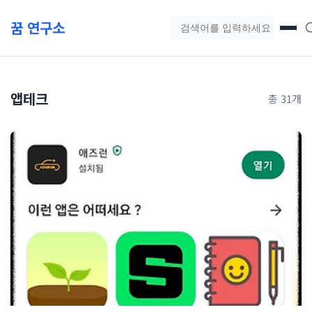
본문 바로가기
꿈 연구소
블로그 검색
앱테크
총 31개