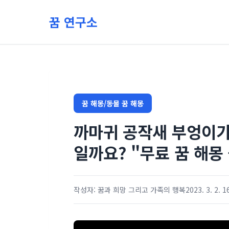
본문 바로가기
꿈 연구소
꿈 해몽/동물 꿈 해몽
까마귀 공작새 부엉이가
일까요? "무료 꿈 해몽
작성자: 꿈과 희망 그리고 가족의 행복
2023. 3. 2. 1