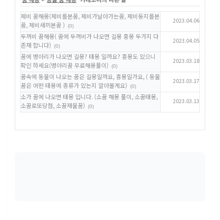
제비 꿈해몽(제비를본꿈, 제비가날아가는꿈, 제비둥지를본
2023.04.06
꿈, 제비새끼본꿈 )
(0)
두꺼비 꿈해몽( 꿈에 두꺼비가 나오면 길몽 흉몽 두가지 다
2023.04.05
존재 합니다)
(0)
꿈에 병아리가 나오면 길몽? 태몽 일까요? 흉몽도 있으니
2023.03.18
확인 하세요(병아리꿈 무료해몽풀이)
(0)
꿈속에 동물이 나오는 꿈은 길몽일까요, 흉몽일가요, ( 동물
2023.03.17
꿈은 어떤 태몽에 종류가 있는지 알아볼게요)
(0)
소가 꿈에 나오면 태몽 입니다. (소꿈 해몽 풀이, 소꿈태몽,
2023.03.13
소꿈로또당첨, 소꿈재물꿈)
(0)