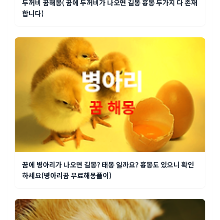
두꺼비 꿈해몽( 꿈에 두꺼비가 나오면 길몽 흉몽 두가지 다 존재
합니다)
꿈에 병아리가 나오면 길몽? 태몽 일까요? 흉몽도 있으니 확인
하세요(병아리꿈 무료해몽풀이)