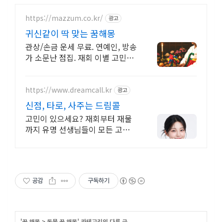
https://mazzum.co.kr/
광고
귀신같이 딱 맞는 꿈해몽
관상/손금 운세 무료. 연예인, 방송
가 소문난 점집. 재회 이별 고민
끝! 24시간 공짜 상담, 무료운세,
전화신점, 전화사주, 타로
https://www.dreamcall.kr
광고
신점, 타로, 사주는 드림콜
고민이 있으세요? 재회부터 재물
까지 유명 선생님들이 모든 고민을
해결해 드립니다!
공감
구독하기
'
꿈 해몽
>
동물 꿈 해몽
' 카테고리의 다른 글