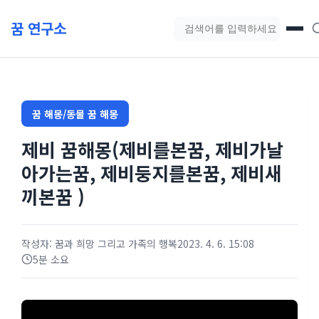
본문 바로가기
꿈 연구소
블로그 검색
꿈 해몽/동물 꿈 해몽
제비 꿈해몽(제비를본꿈, 제비가날
아가는꿈, 제비둥지를본꿈, 제비새
끼본꿈 )
작성자: 꿈과 희망 그리고 가족의 행복
2023. 4. 6. 15:08
5분 소요