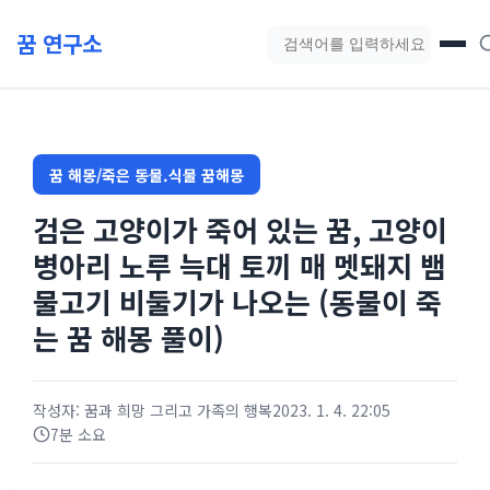
본문 바로가기
꿈 연구소
블로그 검색
꿈 해몽/죽은 동물.식물 꿈해몽
검은 고양이가 죽어 있는 꿈, 고양이
병아리 노루 늑대 토끼 매 멧돼지 뱀
물고기 비둘기가 나오는 (동물이 죽
는 꿈 해몽 풀이)
작성자: 꿈과 희망 그리고 가족의 행복
2023. 1. 4. 22:05
7분 소요