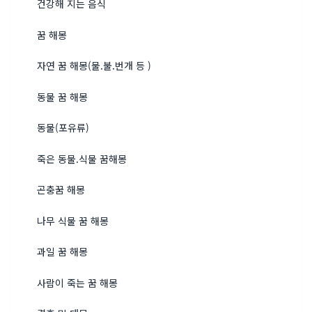
건강해 지는 음식
꿈 해몽
자연 꿈 해몽(물.불.번개 등 )
동물 꿈 해몽
동물(포유류)
죽은 동물.식물 꿈해몽
곤충꿈 해몽
나무 식물 꿈 해몽
과일 꿈 해몽
사람이 죽는 꿈 해몽