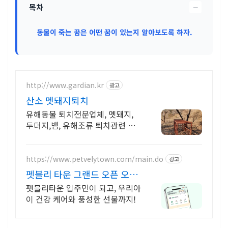
−
목차
동물이 죽는 꿈은 어떤 꿈이 있는지 알아보도록 하자.
http://www.gardian.kr
광고
산소 멧돼지퇴치
유해동물 퇴치전문업체, 멧돼지,
두더지,뱀, 유해조류 퇴치관련 제
품 멧돼지
https://www.petvelytown.com/main.do
광고
펫블리 타운 그랜드 오픈 오픈
이벤트 진행 중!
펫블리타운 입주민이 되고, 우리아
이 건강 케어와 풍성한 선물까지!