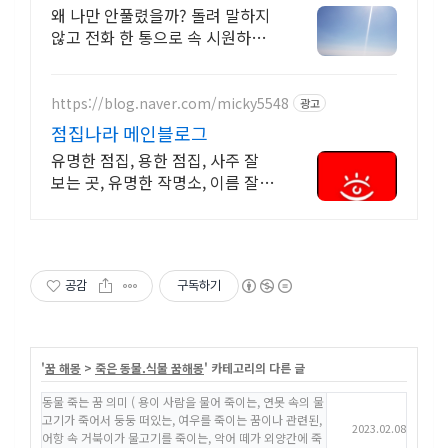
왜 나만 안풀렸을까? 돌려 말하지
않고 전화 한 통으로 속 시원하게
완벽 해결
https://blog.naver.com/micky5548
광고
점집나라 메인블로그
유명한 점집, 용한 점집, 사주 잘
보는 곳, 유명한 작명소, 이름 잘
짓는 곳
공감
구독하기
'
꿈 해몽
>
죽은 동물.식물 꿈해몽
' 카테고리의 다른 글
동물 죽는 꿈 의미 ( 용이 사람을 물어 죽이는, 연못 속의 물
고기가 죽어서 둥둥 떠있는, 여우를 죽이는 꿈이나 관련된,
2023.02.08
어항 속 거북이가 물고기를 죽이는, 악어 떼가 외양간에 죽