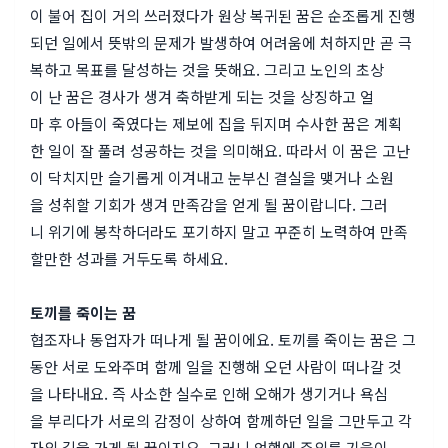
이 불어 집이 거의 쓰러졌다가 원상 복귀된 꿈은 순조롭게 진행
되던 일에서 뜻밖의 문제가 발생하여 어려움에 처하지만 곧 극
복하고 목표를 달성하는 것을 뜻해요. 그리고 노인의 초상
이 난 꿈은 경사가 생겨 축하받게 되는 것을 상징하고 얼
마 후 아들이 죽였다는 제보에 집을 뒤지며 수사한 꿈은 계획
한 일이 잘 풀려 성공하는 것을 의미해요. 따라서 이 꿈은 고난
이 닥치지만 슬기롭게 이겨내고 눈부신 결실을 맺거나 소원
을 성취할 기회가 생겨 만족감을 얻게 될 꿈이랍니다. 그러
니 위기에 봉착하더라도 포기하지 말고 꾸준히 노력하여 만족
할만한 성과를 거두도록 하세요.
토끼를 죽이는 꿈
협조자나 동업자가 떠나게 될 꿈이에요. 토끼를 죽이는 꿈은 그
동안 서로 도와주며 함께 일을 진행해 오던 사람이 떠나갈 것
을 나타내요. 즉 사소한 실수로 인해 오해가 생기거나 욕심
을 부리다가 서로의 감정이 상하여 함께하던 일을 그만두고 각
자의 길을 가게 될 꿈이지요. 그러니 언행에 주의를 기울이