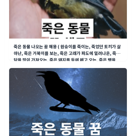
죽은 동물 나오는 꿈 해몽 ( 원숭이를 죽이는, 죽었던 토끼가 살
아난, 죽은 거북이를 보는, 죽은 고래가 파도에 밀려나온, 죽은
닭을 많이 가져오는, 죽은 돼지를 등에 메고 오는, 죽은 뱀을
목..