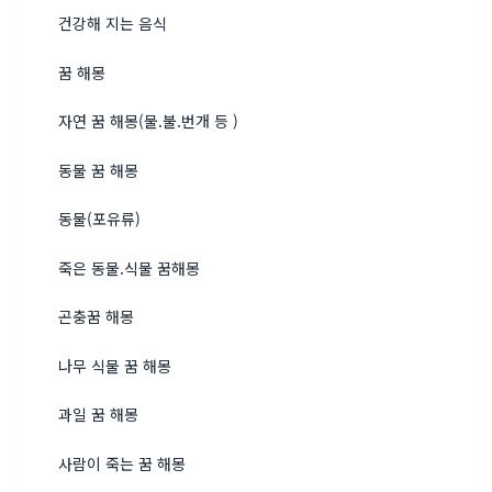
건강해 지는 음식
꿈 해몽
자연 꿈 해몽(물.불.번개 등 )
동물 꿈 해몽
동물(포유류)
죽은 동물.식물 꿈해몽
곤충꿈 해몽
나무 식물 꿈 해몽
과일 꿈 해몽
사람이 죽는 꿈 해몽