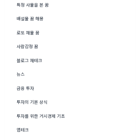
특정 사물을 본 꿈
배설물 꿈 해몽
로또 재물 꿈
사람감정 꿈
블로그 재테크
뉴스
금융 투자
투자의 기본 상식
투자를 위한 거시경제 기초
앱테크