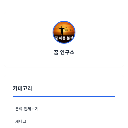
꿈 연구소
카테고리
분류 전체보기
재테크