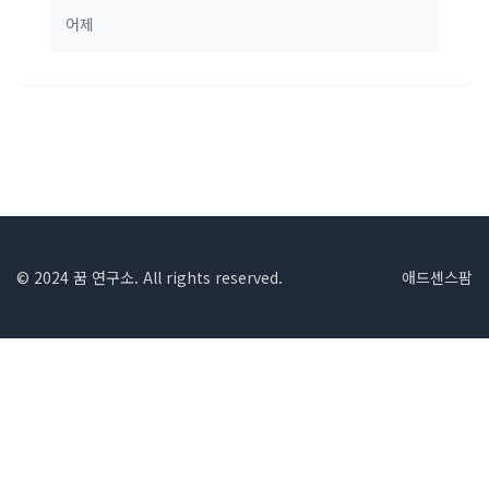
어제
© 2024 꿈 연구소. All rights reserved.
애드센스팜