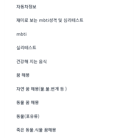
자동차정보
재미로 보는 mbti성격 및 심리테스트
mbti
실리테스트
건강해 지는 음식
꿈 해몽
자연 꿈 해몽(물.불.번개 등 )
동물 꿈 해몽
동물(포유류)
죽은 동물.식물 꿈해몽