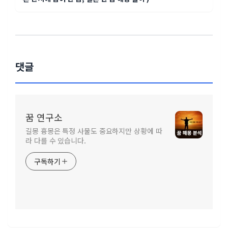
댓글
꿈 연구소
길몽 흉몽은 특정 사물도 중요하지만 상황에 따
라 다를 수 있습니다.
구독하기