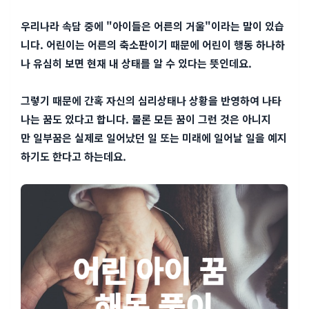
우리나라 속담 중에 "아이들은 어른의 거울"이라는 말이 있습
니다. 어린이는 어른의 축소판이기 때문에 어린이 행동 하나하
나 유심히 보면 현재 내 상태를 알 수 있다는 뜻인데요.
그렇기 때문에 간혹 자신의 심리상태나 상황을 반영하여 나타
나는 꿈도 있다고 합니다. 물론 모든 꿈이 그런 것은 아니지
만 일부꿈은 실제로 일어났던 일 또는 미래에 일어날 일을 예지
하기도 한다고 하는데요.