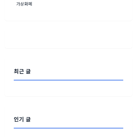
가상화폐
최근 글
인기 글