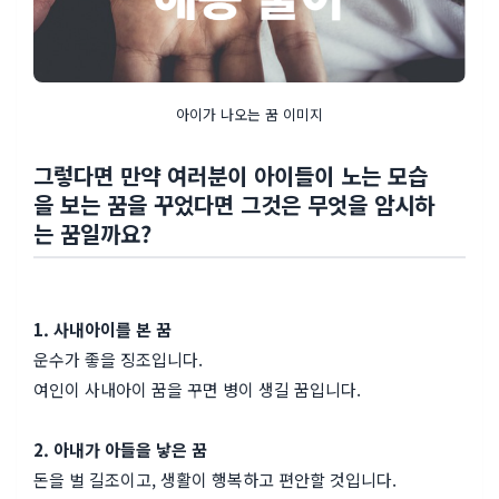
아이가 나오는 꿈 이미지
그렇다면 만약 여러분이 아이들이 노는 모습
을 보는 꿈을 꾸었다면 그것은 무엇을 암시하
는 꿈일까요?
1. 사내아이를 본 꿈
운수가 좋을 징조입니다.
여인이 사내아이 꿈을 꾸면 병이 생길 꿈입니다.
2. 아내가 아들을 낳은 꿈
돈을 벌 길조이고, 생활이 행복하고 편안할 것입니다.