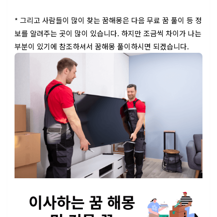
* 그리고 사람들이 많이 찾는 꿈해몽은 다음 무료 꿈 풀이 등 정
보를 알려주는 곳이 많이 있습니다. 하지만 조금씩 차이가 나는
부분이 있기에 참조하셔서 꿈해몽 풀이하시면 되겠습니다.