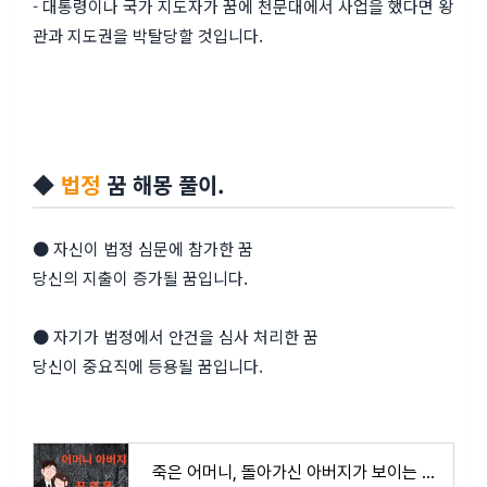
- 대통령이나 국가 지도자가 꿈에 천문대에서 사업을 했다면 왕
관과 지도권을 박탈당할 것입니다.
◆
법정
꿈 해몽 풀이.
● 자신이 법정 심문에 참가한 꿈
당신의 지출이 증가될 꿈입니다.
● 자기가 법정에서 안건을 심사 처리한 꿈
당신이 중요직에 등용될 꿈입니다.
죽은 어머니, 돌아가신 아버지가 보이는 꿈 해몽 ( 무료 꿈 해몽 풀이 vest.20 )