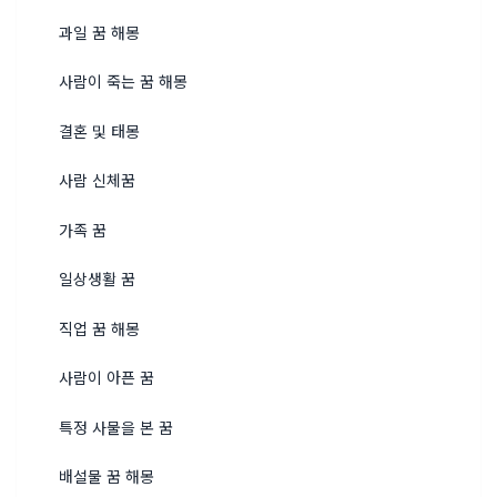
과일 꿈 해몽
사람이 죽는 꿈 해몽
결혼 및 태몽
사람 신체꿈
가족 꿈
일상생활 꿈
직업 꿈 해몽
사람이 아픈 꿈
특정 사물을 본 꿈
배설물 꿈 해몽