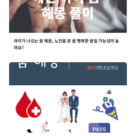
아이가 나오는 꿈 해몽, 노인을 본 꿈 행복한 꿈일 가능성이 높
아요?