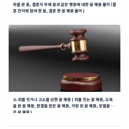
피를 본 꿈, 결혼식 주례 꿈과 같은 행동에 대한 꿈 해몽 풀이 (결
혼 잔치에 참여 한 꿈, 결혼 한 꿈 해몽 풀이 )
♨ 죄를 짓거나 고소를 당한 꿈 해몽 ( 죄를 짓는 꿈 해몽, 도둑
을 본 꿈 해몽, 판결을 받은 꿈 해몽, 석방 된 꿈 해몽, 징벌을 받
은 꿈 해몽 )