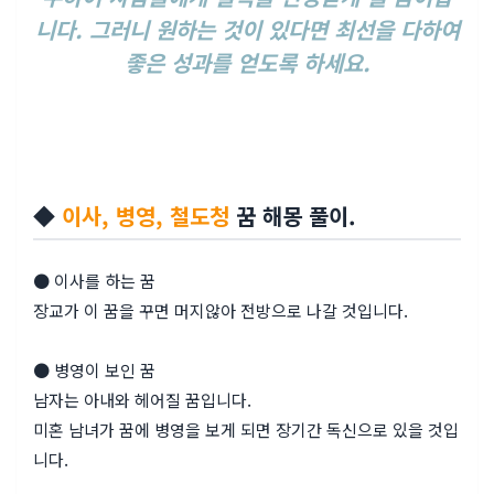
니다. 그러니 원하는 것이 있다면 최선을 다하여
좋은 성과를 얻도록 하세요.
◆
이사, 병영, 철도청
꿈 해몽 풀이.
● 이사를 하는 꿈
장교가 이 꿈을 꾸면 머지않아 전방으로 나갈 것입니다.
● 병영이 보인 꿈
남자는 아내와 헤어질 꿈입니다.
미혼 남녀가 꿈에 병영을 보게 되면 장기간 독신으로 있을 것입
니다.