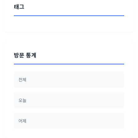
태그
방문 통계
전체
오늘
어제