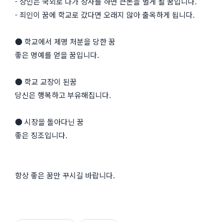
- 상인은 국외로 나가 장사를 하면 큰돈을 벌게 될 꿈입니다.
- 죄인이 꿈에 학교로 갔다면 오래지 않아 출옥하게 됩니다.
● 학교에서 제명 처분을 당한 꿈
좋은 명예를 얻을 꿈입니다.
● 학교 교장이 된꿈
당신은 행복하고 부유해집니다.
● 시장을 돌아다닌 꿈
좋은 징조입니다.
항상 좋은 꿈만 꾸시길 바랍니다.