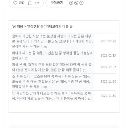
공감
구독하기
'
꿈 해몽
>
일상생활 꿈
' 카테고리의 다른 글
꿈에서 가난한 사람 또는 불상한 사람이 나오는 꿈은 대부
분 길몽 입니다. 하지만 나쁜 꿈도 있습니다. ( 가난한 사람,
2023.02.20
불상한 사람 꿈 해몽 )
(0)
아이가 나오는 꿈 해몽, 노인을 본 꿈 행복한 꿈일 가능성이
2023.02.13
높아요?
(0)
피를 본 꿈, 결혼식 주례 꿈과 같은 행동에 대한 꿈 해몽 풀
2022.12.02
이 (결혼 잔치에 참여 한 꿈, 결혼 한 꿈 해몽 풀이 )
(0)
♨ 죄를 짓거나 고소를 당한 꿈 해몽 ( 죄를 짓는 꿈 해몽,
도둑을 본 꿈 해몽, 판결을 받은 꿈 해몽, 석방 된 꿈 해몽,
2022.11.30
징벌을 받은 꿈 해몽 )
(0)
♡ 사랑하는 남녀가 나오는 꿈 해몽 풀이 ( 목욕하는 꿈 해
2022.11.30
몽, 자신이 자고 있는 꿈 해몽, 남이 간통하는 꿈 해몽 )
(0)