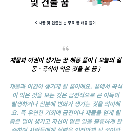
이사꿈 및 건물을 본 무료 꿈 해몽 풀이
재물과 이권이 생기는
꿈 해몽 풀이 ( 오늘의 길
몽 - 곡식이 익은 것을 본 꿈 )
재물과 이권이 생기게 될 꿈이에요. 꿈에서 곡식
이 익은 것을 보는 것은 금전적으로 큰 이득이
발생하거나 신분에 변화가 생기는 것을 의미해
요. 즉 우연한 기회에 금전이나 재물을 얻게 될
좋은 일이 생기고 자신이 맡은 일을 훌륭하게 완
수하여 사람들에게 실력을 인정받게 될 꿈이랍