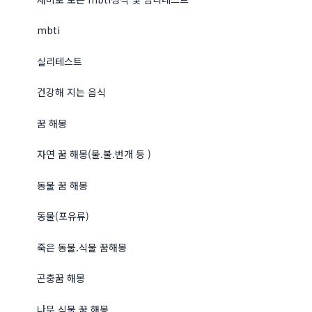
mbti
실리테스트
건강해 지는 음식
꿈 해몽
자연 꿈 해몽(물.불.번개 등 )
동물 꿈 해몽
동물(포유류)
죽은 동물.식물 꿈해몽
곤충꿈 해몽
나무 식물 꿈 해몽