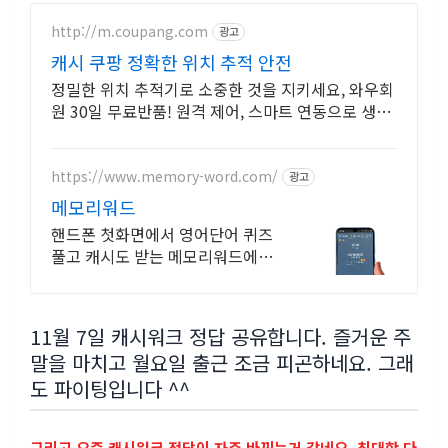
★★★정답 입니다★★★
http://m.coupang.com
광고
캐시 쿠팡 정확한 위치 추적 안전
7
정밀한 위치 추적기로 소중한 것을 지키세요, 와우회
★★★정답 입니다★★★
원 30일 무료반품! 원격 제어, 스마트 연동으로 생활
이 편리하게, 와우회원 무제한 무료배송.
뷰티컬리
https://www.memory-word.com/
광고
메모리워드
핸드폰 첫화면에서 영어단어 퀴즈
풀고 캐시도 받는 메모리워드에서
영어공부하세요!
11월 7일 캐시워크 정답 공유합니다. 즐거운 주
말을 마치고 월요일 출근 조금 피곤하네요. 그래
도 파이팅입니다 ^^
그리고 요즘 캐시워크 정답이 자주 바뀌는거 같네요. 최대한 다