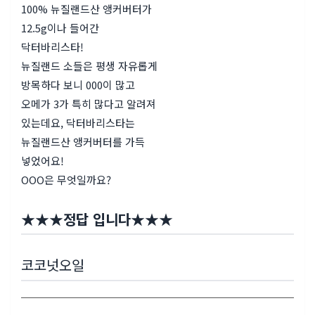
100% 뉴질랜드산 앵커버터가
12.5g이나 들어간
닥터바리스타!
뉴질랜드 소들은 평생 자유롭게
방목하다 보니 000이 많고
오메가 3가 특히 많다고 알려져
있는데요, 닥터바리스타는
뉴질랜드산 앵커버터를 가득
넣었어요!
OOO은 무엇일까요?
★
★
★
정답 입니다
★
★
★
코코넛오일