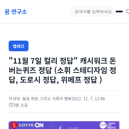
본문 바로가기
꿈 연구소
블로그 검색
앱테크
"11월 7일 컬리 정답" 캐시워크 돈
버는퀴즈 정답 (소휘 스테디자임 정
답, 도로시 정답, 위메프 정답 )
작성자: 꿈과 희망 그리고 가족의 행복
2022. 11. 7. 12:46
3분 소요