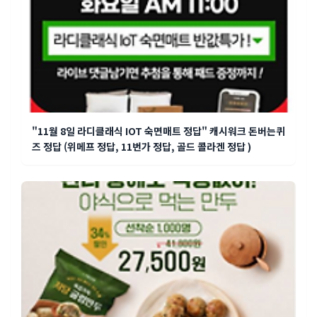
"11월 8일 라디클래식 IOT 숙면매트 정답" 캐시워크 돈버는퀴
즈 정답 (위메프 정답, 11번가 정답, 골드 콜라겐 정답 )