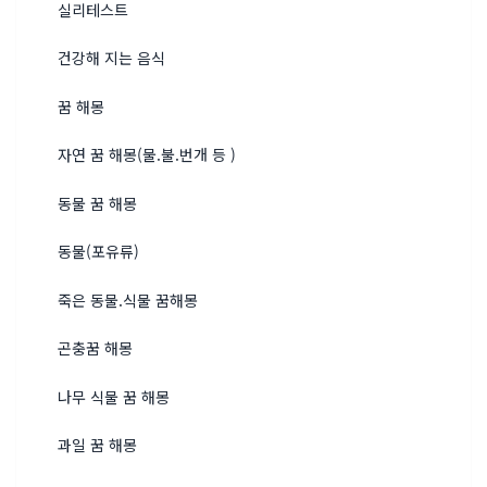
실리테스트
건강해 지는 음식
꿈 해몽
자연 꿈 해몽(물.불.번개 등 )
동물 꿈 해몽
동물(포유류)
죽은 동물.식물 꿈해몽
곤충꿈 해몽
나무 식물 꿈 해몽
과일 꿈 해몽