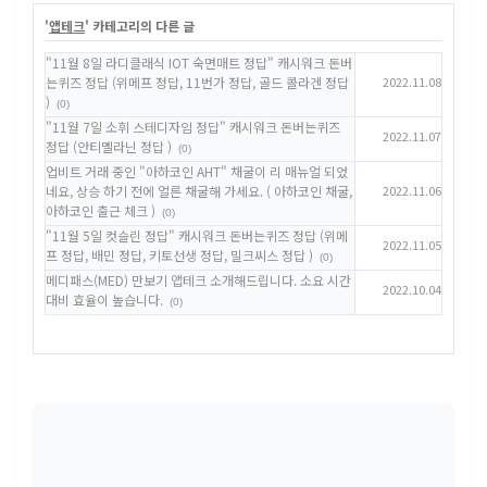
'
앱테크
' 카테고리의 다른 글
"11월 8일 라디클래식 IOT 숙면매트 정답" 캐시워크 돈버
는퀴즈 정답 (위메프 정답, 11번가 정답, 골드 콜라겐 정답
2022.11.08
)
(0)
"11월 7일 소휘 스테디자임 정답" 캐시워크 돈버는퀴즈
2022.11.07
정답 (안티멜라닌 정답 )
(0)
업비트 거래 중인 "아하코인 AHT" 채굴이 리 매뉴얼 되었
네요, 상승 하기 전에 얼른 채굴해 가세요. ( 아하코인 채굴,
2022.11.06
아하코인 출근 체크 )
(0)
"11월 5일 컷슬린 정답" 캐시워크 돈버는퀴즈 정답 (위메
2022.11.05
프 정답, 배민 정답, 키토선생 정답, 밀크씨스 정답 )
(0)
메디패스(MED) 만보기 앱테크 소개해드립니다. 소요 시간
2022.10.04
대비 효율이 높습니다.
(0)