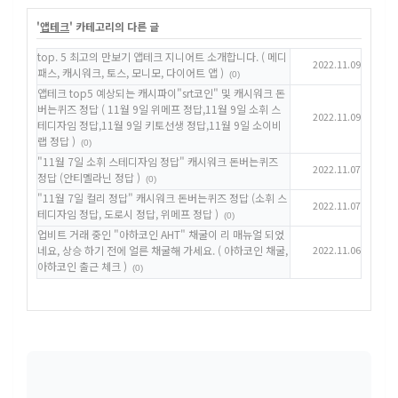
'
앱테크
' 카테고리의 다른 글
top. 5 최고의 만보기 앱테크 지니어트 소개합니다. ( 메디
2022.11.09
패스, 캐시워크, 토스, 모니모, 다이어트 앱 )
(0)
앱테크 top5 예상되는 캐시파이"srt코인" 및 캐시워크 돈
버는퀴즈 정답 ( 11월 9일 위메프 정답,11월 9일 소휘 스
2022.11.09
테디자임 정답,11월 9일 키토선생 정답,11월 9일 소이비
랩 정답 )
(0)
"11월 7일 소휘 스테디자임 정답" 캐시워크 돈버는퀴즈
2022.11.07
정답 (안티멜라닌 정답 )
(0)
"11월 7일 컬리 정답" 캐시워크 돈버는퀴즈 정답 (소휘 스
2022.11.07
테디자임 정답, 도로시 정답, 위메프 정답 )
(0)
업비트 거래 중인 "아하코인 AHT" 채굴이 리 매뉴얼 되었
네요, 상승 하기 전에 얼른 채굴해 가세요. ( 아하코인 채굴,
2022.11.06
아하코인 출근 체크 )
(0)