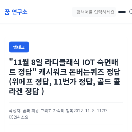
본문 바로가기
꿈 연구소
블로그 검색
앱테크
"11월 8일 라디클래식 IOT 숙면매
트 정답" 캐시워크 돈버는퀴즈 정답
(위메프 정답, 11번가 정답, 골드 콜
라겐 정답 )
작성자: 꿈과 희망 그리고 가족의 행복
2022. 11. 8. 11:33
2분 소요