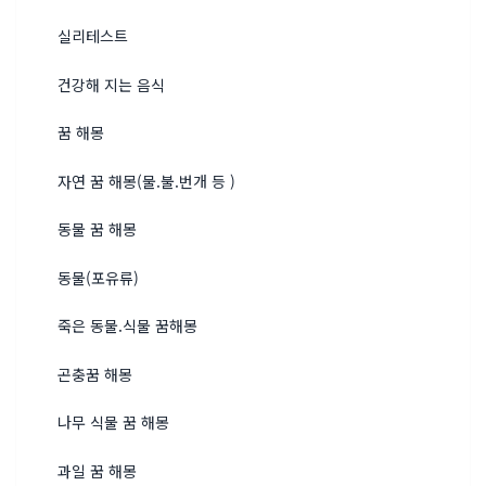
실리테스트
건강해 지는 음식
꿈 해몽
자연 꿈 해몽(물.불.번개 등 )
동물 꿈 해몽
동물(포유류)
죽은 동물.식물 꿈해몽
곤충꿈 해몽
나무 식물 꿈 해몽
과일 꿈 해몽