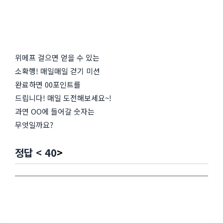
위메프 걸으면 얻을 수 있는
소확행! 매일매일 걷기 미션
완료하면 00포인트를
드립니다! 매일 도전해보세요~!
과연 OO에 들어갈 숫자는
무엇일까요?
정답 <
40
>