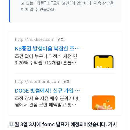
고 있는 "리플"과 "도지 코인"이 있습니다. 지속 상승을
이어 갈 수 있을까요.
http://m.kbsec.com
광고
KB증권 발행어음 복잡한 조건
없이 누구나
조건 없이 누구나 약정식 세전 연
3.20% 수익률! (12개월) 흔들리
는 시장속에서도 예치만 해도 알아
서 쌓이는 KB증권 발행어음!
http://m.bithumb.com
광고
DOGE 빗썸에서! 신규 가입 시
5만원 혜택
조정 장세 속 저점 매수 분위기! 빗
썸에서 관심 코인 혜택받고 첫거래
하세요
11월 3일 3시에 fomc 발표가 예정되어있습니다. 거시