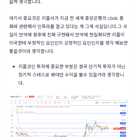
을까 생각합니다.
여기서 중요것은
리
플
사
가
지
금
전
세
계
중
앙
은
행
의
c
b
d
c
통
화
와
관
련
해
서
인프라를 깔고 있다는 게 그게 사실입니다.
그 사
실이 만약에 향후에 진짜 구현돼서 만약에 현실화되면 리플이
미국한테 부정적인 요인인지 긍정적인 요인인지를 생각 해보면
좋을것이라 생각합니다.
리플코인 투자에 중요한 부분은 결국 단기적 투자가 아닌
장기적 스테스로 봐야만 수익을 볼수 있을거라 생각합니
다.