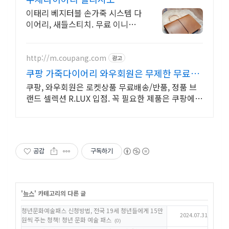
이태리 베지터블 손가죽 시스템 다
이어리, 새들스티치. 무료 이니셜
각인 해드립니다.
http://m.coupang.com
광고
쿠팡 가죽다이어리 와우회원은 무제한 무료배
송
쿠팡, 와우회원은 로켓상품 무료배송/반품, 정품 브
랜드 셀렉션 R.LUX 입점. 꼭 필요한 제품은 쿠팡에서
더 저렴하게, 로켓배송으로 더 빠르게!
공감
구독하기
'
뉴스
' 카테고리의 다른 글
청년문화예술패스 신청방법, 전국 19세 청년들에게 15만
2024.07.31
원씩 주는 청책! 청년 문화 예술 패스
(0)