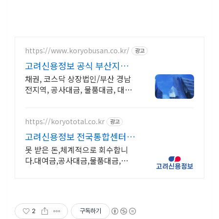
https://www.koryobusan.co.kr/
광고
고려신용정보 공식 부산지점
당일접수 각종 미수금 상담!
채권, 코스닥 상장법인/부산 경남
전지역, 공사대금, 물품대금, 대여
금 상거래 채권회수 전문
https://koryototal.co.kr
광고
고려신용정보 전국통합센터
전지역 미수금 전문상담
못 받은 돈,체계적으로 회수합니
다.대여금,공사대금,물품대금,분양
대금,각종 미수금등 높은회수율!
채권추심 재산조사 공사대금 물품
대금 분양대금 각종미수금 상담
2
구독하기