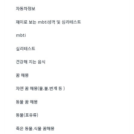
자동차정보
재미로 보는 mbti성격 및 심리테스트
mbti
실리테스트
건강해 지는 음식
꿈 해몽
자연 꿈 해몽(물.불.번개 등 )
동물 꿈 해몽
동물(포유류)
죽은 동물.식물 꿈해몽